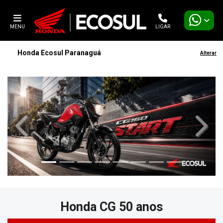
MENU
LIGAR
Honda Ecosul Paranaguá
Alterar
templates.template-01.components.carousel.texts.contro
templa
Honda
CG 50 anos