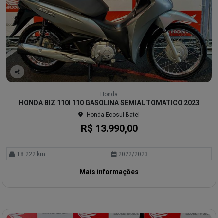
Co
mp
Honda
arti
HONDA BIZ 110I 110 GASOLINA SEMIAUTOMATICO 2023
lhe
Honda Ecosul Batel
R$ 13.990,00
18.222 km
2022/2023
Mais informações