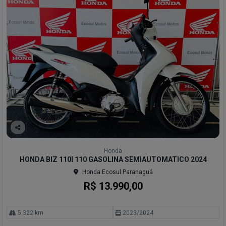
Co
mp
Honda
arti
HONDA BIZ 110I 110 GASOLINA SEMIAUTOMATICO 2024
lhe
Honda Ecosul Paranaguá
R$ 13.990,00
5.322 km
2023/2024