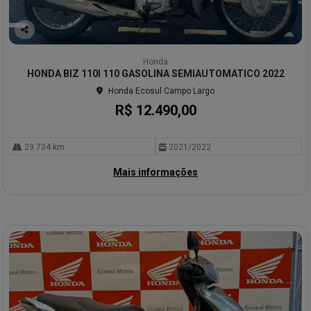
Co
mp
Honda
arti
HONDA BIZ 110I 110 GASOLINA SEMIAUTOMATICO 2022
lhe
Honda Ecosul Campo Largo
R$ 12.490,00
29.734 km
2021/2022
Mais informações