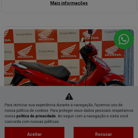
Mais informações
Para otimizar sua experiência durante a navegação, fazemos uso de
nossa política de cookies. Para proteger seus dados pessoais respeitamos
Co
nossa
política de privacidade
. Ao seguir com a navegação e visita você
mp
concorda com nossas políticas.
Honda
arti
HONDA BIZ 125 ES GASOLINA SEMIAUTOMATICO 2025
lhe
Aceitar
Recusar
Honda Ecosul Batel