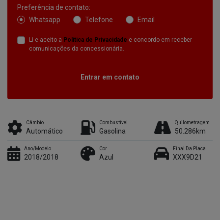
Preferência de contato:
Whatsapp
Telefone
Email
Li e aceito a
Política de Privacidade
e concordo em receber
comunicações da concessionária.
Entrar em contato
Câmbio
Combustível
Quilometragem
Automático
Gasolina
50.286km
Ano/Modelo
Cor
Final Da Placa
2018/2018
Azul
XXX9D21