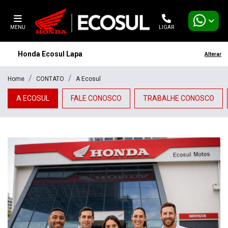
MENU
LIGAR
Honda Ecosul Lapa
Alterar
Home
CONTATO
A Ecosul
A ECOSUL
FALE CONOSCO
TRABALHE CONOSCO