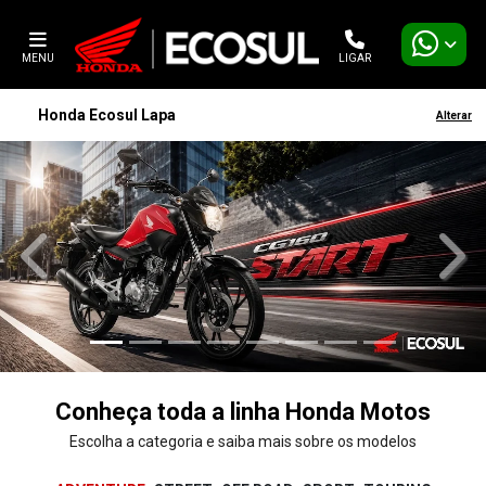
MENU
LIGAR
Honda Ecosul Lapa
Alterar
templates.template-01.components.carousel.texts.control_
temp
Conheça toda a linha Honda Motos
Escolha a categoria e saiba mais sobre os modelos