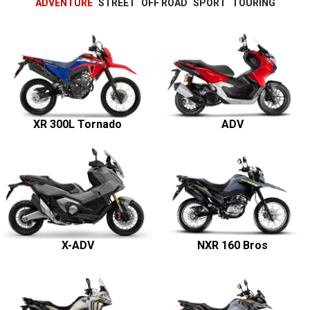
ADVENTURE
STREET
OFF ROAD
SPORT
TOURING
XR 300L Tornado
ADV
X-ADV
NXR 160 Bros