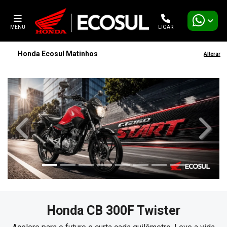
MENU
LIGAR
Honda Ecosul Matinhos
Alterar
templates.template-01.components.carousel.texts.contro
templa
Honda
CB 300F Twister