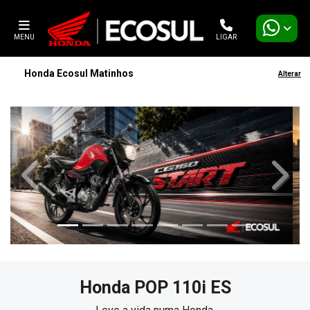
MENU
LIGAR
Honda Ecosul Matinhos
Alterar
templates.template-01.components.carousel.texts.contro
templa
Honda
POP 110i ES