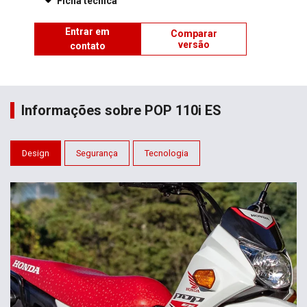
Ficha técnica
Entrar em
Comparar
versão
contato
Informações sobre POP 110i ES
Design
Segurança
Tecnologia