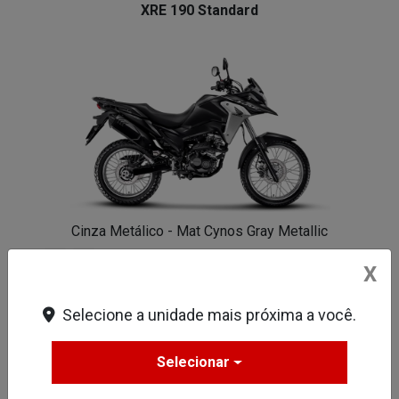
XRE 190 Standard
Cinza Metálico - Mat Cynos Gray Metallic
X
Lanterna e Farol em LED
Selecione a unidade mais próxima a você.
Assento Bipartido
Painel 100% Digital
Selecionar
Entrada USB-C