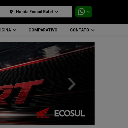
Honda Ecosul Batel
ICINA
COMPARATIVO
CONTATO
templates.template-01.compo
AGENDE SEU TEST-RIDE