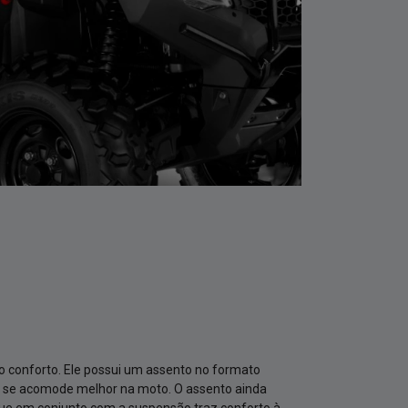
o conforto. Ele possui um assento no formato
to se acomode melhor na moto. O assento ainda
e em conjunto com a suspensão traz conforto à