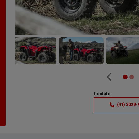
Anterior
Contato
(41) 3029-
TRX 420 FourTrax