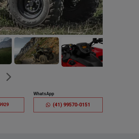
Próximo
WhatsApp
(41) 99570-0151
9929