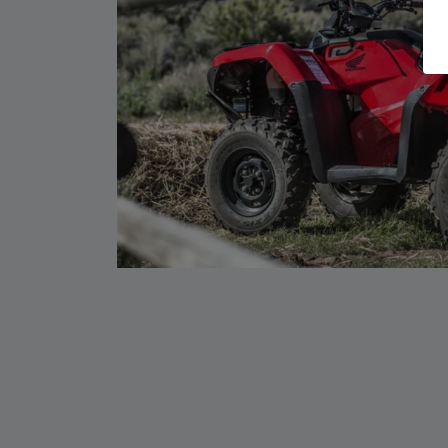
CHASSI
Esse é o TRX 420 FourTrax que possibilita, por mei
rígido, uma condução com mais suavidade, conforto