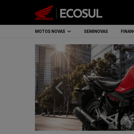
MOTOS NOVAS
SEMINOVAS
FINA
templates.template-01.components.
Honda
TRX 420 FourTrax
Forte no trabalho.