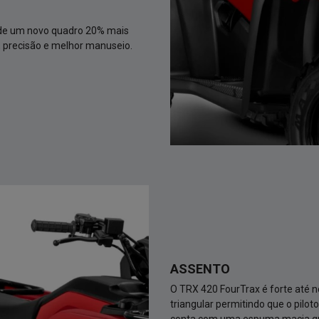
ASSENTO
O TRX 420 FourTrax é forte até n
triangular permitindo que o pilo
conta com uma espuma macia qu
pilotagem.