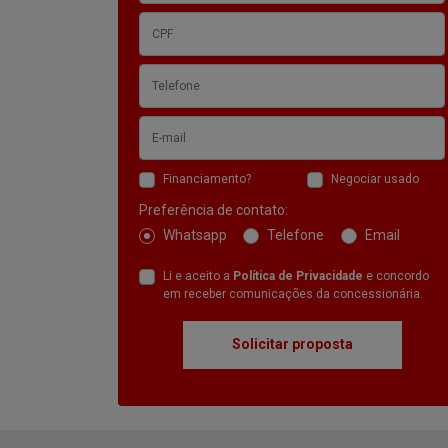
Financiamento?
Negociar usado
Preferência de contato:
Whatsapp
Telefone
Email
Li e aceito a
Política de Privacidade
e concordo
em receber comunicações da concessionária.
Solicitar proposta
TRX 420
FOURTRAX
VERSÃO DISPONÍVEL