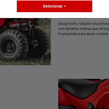
foi projetado para durar e resisti
Selecionar
o de um novo quadro 20% mais
, precisão e melhor manuseio.