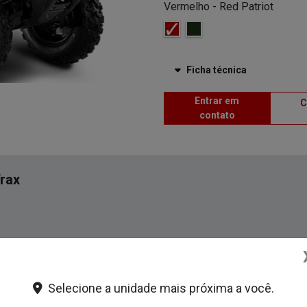
Entrar em
C
contato
rax
CARENAGENS
Design forte, robusto e inconfun
Selecione a unidade mais próxima a você.
com detalhes e linhas que reforça