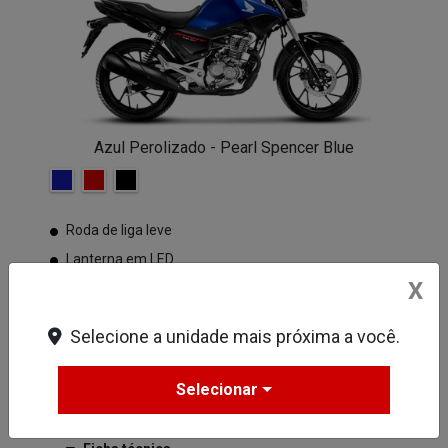
Azul Perolizado - Pearl Spencer Blue
Roda de liga leve
Lanterna em LED
X
Freio a disco na roda dianteira
Freio CBS
Selecione a unidade mais próxima a você.
Painel 100% digital
VER MAIS
Selecionar