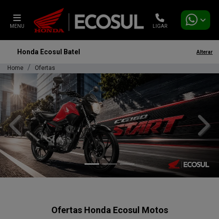
MENU
LIGAR
Honda Ecosul Batel
Alterar
Home
Ofertas
templates.template-01.components.carousel.texts.control_
temp
Ofertas Honda Ecosul Motos