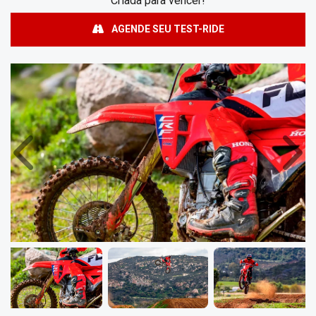
Criada para vencer!
AGENDE SEU TEST-RIDE
Anterior
Próx