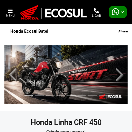
MENU
LIGAR
Honda Ecosul Batel
Alterar
templates.template-01.components.carousel.texts.contro
templa
Honda
Linha CRF 450