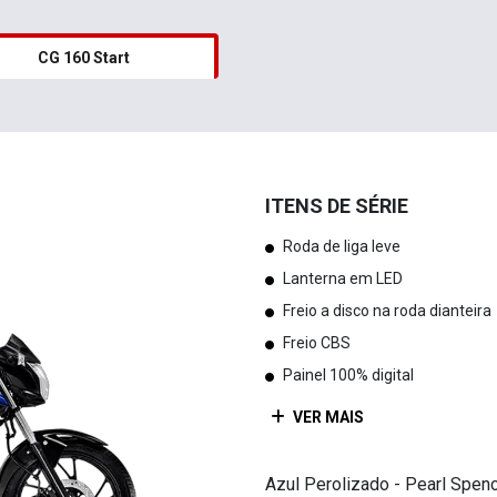
CG 160 Start
ITENS DE SÉRIE
Roda de liga leve
Lanterna em LED
Freio a disco na roda dianteira
Freio CBS
Painel 100% digital
VER MAIS
Azul Perolizado - Pearl Spen