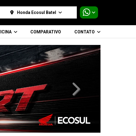
Honda Ecosul Batel
ICINA
COMPARATIVO
CONTATO
templates.template-01.compo