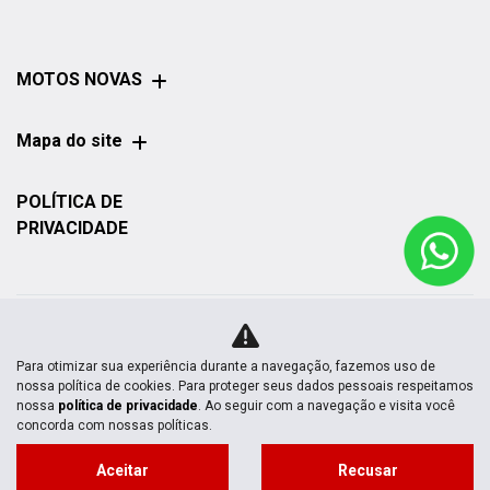
MOTOS NOVAS
Mapa do site
POLÍTICA DE
PRIVACIDADE
Para otimizar sua experiência durante a navegação, fazemos uso de
No trânsito, enxergar o outro salva
nossa política de cookies. Para proteger seus dados pessoais respeitamos
vidas.
nossa
política de privacidade
. Ao seguir com a navegação e visita você
concorda com nossas políticas.
Aceitar
Recusar
Desenvolvido pela DEALERSPACE ® Direitos Reservados.