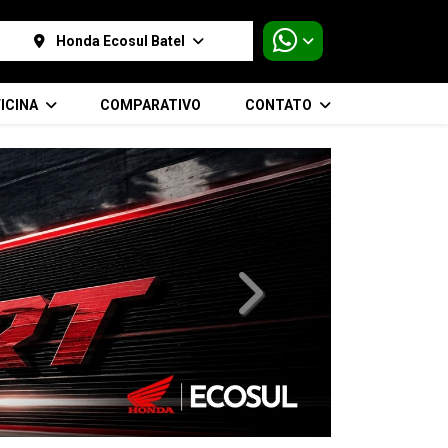
Honda Ecosul Batel
ICINA
COMPARATIVO
CONTATO
templates.template-01.compo