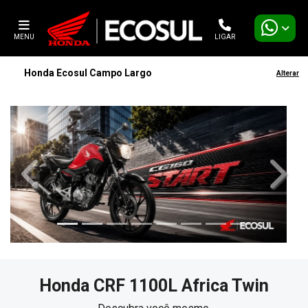
MENU
LIGAR
Honda Ecosul Campo Largo
Alterar
templates.template-01.components.carousel.texts.contro
templa
Honda
CRF 1100L Africa Twin