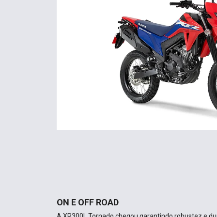
ON E OFF ROAD
A XR300L Tornado chegou garantindo robustez e dura