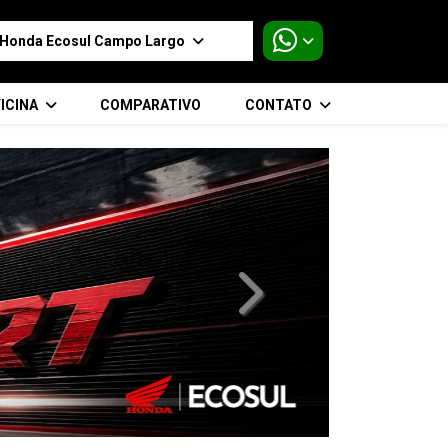
Honda Ecosul Campo Largo
ICINA
COMPARATIVO
CONTATO
templates.template-01.compo