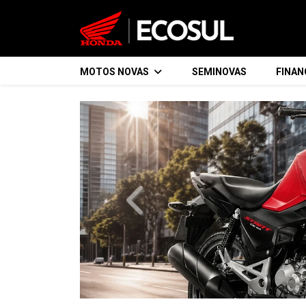
MOTOS NOVAS
SEMINOVAS
FINA
templates.template-01.components.
Honda
Elite 125
Leve a vida numa Honda.