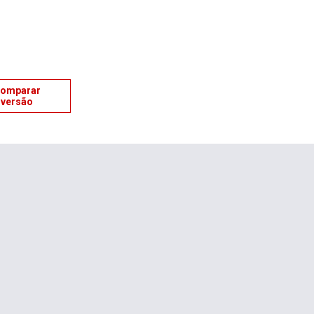
omparar
versão
 garantem conforto e ainda dão um toque de