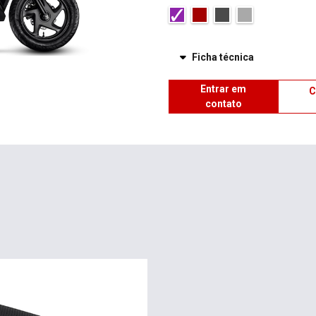
C
contato
ALÇAS DO GARUPA
As alças do garupa da Elite 125
personalidade para o modelo.