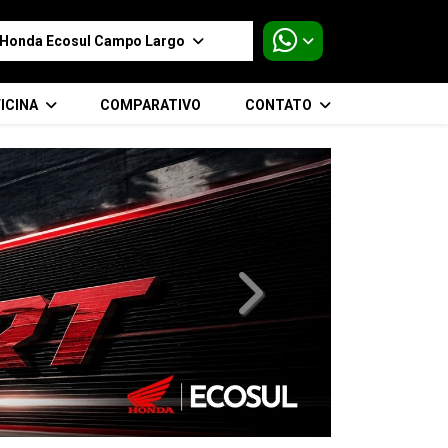
Honda Ecosul Campo Largo
ICINA
COMPARATIVO
CONTATO
templates.template-01.compo
AGENDE SEU TEST-RIDE