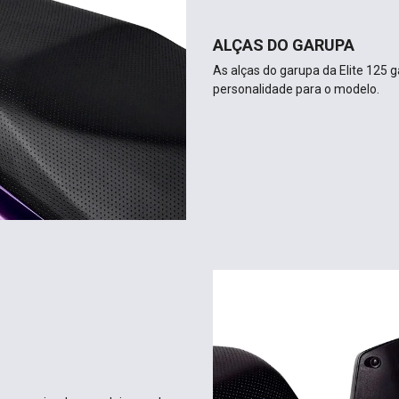
 vem equipada com dois ganchos,
de objetos pendurados, os quais