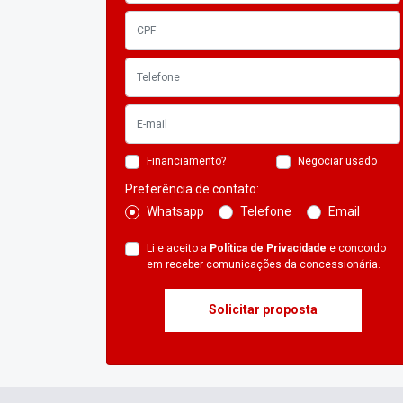
Financiamento?
Negociar usado
Preferência de contato:
Whatsapp
Telefone
Email
Li e aceito a
Política de Privacidade
e concordo
em receber comunicações da concessionária.
Solicitar proposta
ELITE 125
VERSÃO DISPONÍVEL