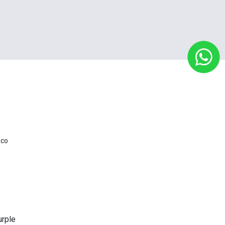
nco
urple