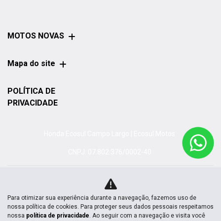
MOTOS NOVAS
Mapa do site
POLÍTICA DE
PRIVACIDADE
Honda Ecosul Campo Largo | Ecosul Motos
CNPJ: 07.802.376/0002-40
Para otimizar sua experiência durante a navegação, fazemos uso de
No trânsito, enxergar o outro salva
nossa política de cookies. Para proteger seus dados pessoais respeitamos
vidas.
nossa
política de privacidade
. Ao seguir com a navegação e visita você