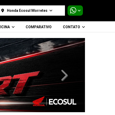
Honda Ecosul Morretes
ICINA
COMPARATIVO
CONTATO
templates.template-01.compo