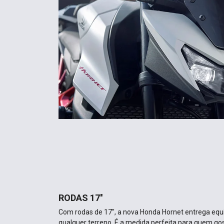
RODAS 17''
Com rodas de 17'', a nova Honda Hornet entrega equil
qualquer terreno. É a medida perfeita para quem gos