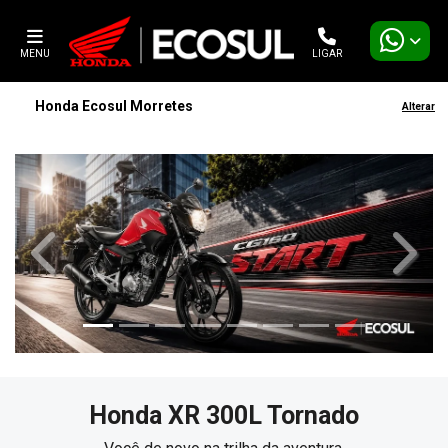
MENU
LIGAR
Honda Ecosul Morretes
Alterar
templates.template-01.components.carousel.texts.contro
templa
Honda
XR 300L Tornado