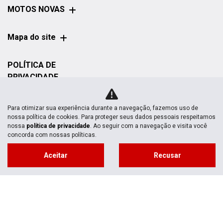
MOTOS NOVAS
Mapa do site
POLÍTICA DE
PRIVACIDADE
Honda Ecosul Morretes | Ecosul Motos
Para otimizar sua experiência durante a navegação, fazemos uso de
nossa política de cookies. Para proteger seus dados pessoais respeitamos
nossa
política de privacidade
. Ao seguir com a navegação e visita você
CNPJ: 07.802.376/0008-35
concorda com nossas políticas.
Aceitar
Recusar
No trânsito, enxergar o outro salva
vidas.