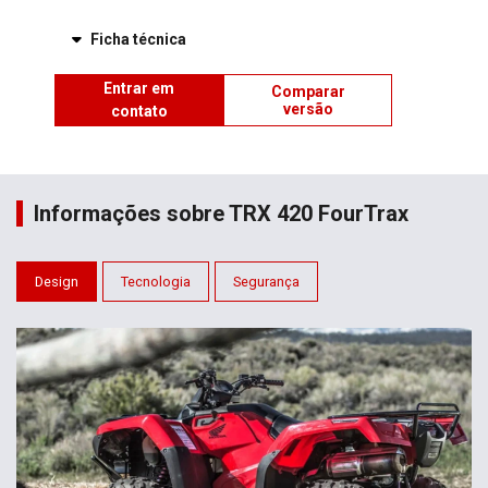
Ficha técnica
Entrar em
Comparar
versão
contato
Informações sobre TRX 420 FourTrax
Design
Tecnologia
Segurança