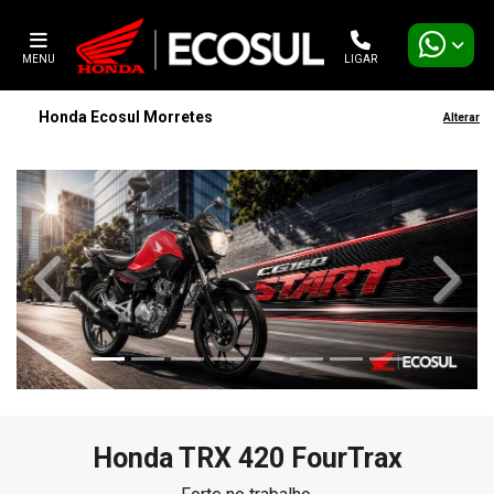
MENU
LIGAR
Honda Ecosul Morretes
Alterar
templates.template-01.components.carousel.texts.contro
templa
Honda
TRX 420 FourTrax