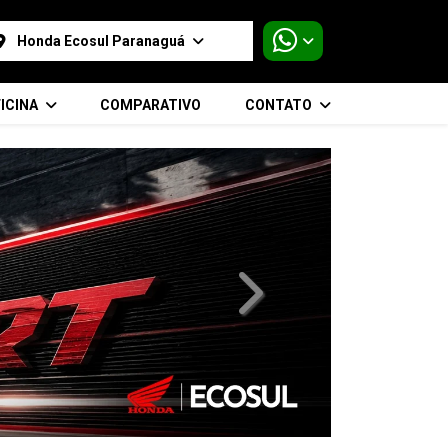
Honda Ecosul Paranaguá
ICINA
COMPARATIVO
CONTATO
templates.template-01.compo