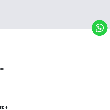
nco
urple