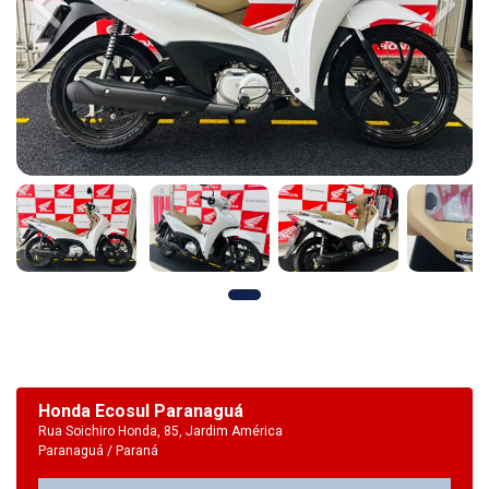
Previous
Next
Honda Ecosul Paranaguá
Rua Soichiro Honda, 85, Jardim América
Paranaguá / Paraná