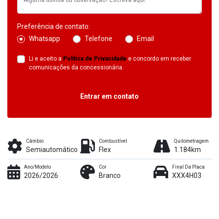
Preferência de contato:
Whatsapp
Telefone
Email
Li e aceito a
Política de Privacidade
e concordo em receber
comunicações da concessionária.
Entrar em contato
Câmbio
Combustível
Quilometragem
Semiautomático
Flex
1.184km
Ano/Modelo
Cor
Final Da Placa
2026/2026
Branco
XXX4H03