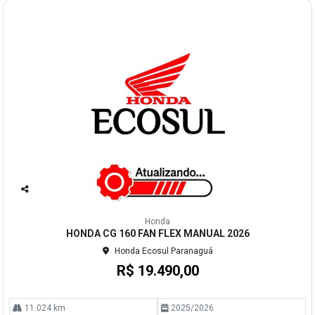
Co
mp
Honda
arti
HONDA CG 160 FAN FLEX MANUAL 2026
lhe
Honda Ecosul Paranaguá
R$ 19.490,00
11.024 km
2025/2026