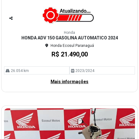
Co
mp
Honda
arti
HONDA ADV 150 GASOLINA AUTOMATICO 2024
lhe
Honda Ecosul Paranaguá
R$ 21.490,00
26.054 km
2023/2024
Mais informações