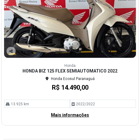
Co
mp
Honda
arti
HONDA BIZ 125 FLEX SEMIAUTOMATICO 2022
lhe
Honda Ecosul Paranaguá
R$ 14.490,00
13.925 km
2022/2022
Mais informações