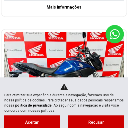
Mais informações
Para otimizar sua experiência durante a navegação, fazemos uso de
nossa política de cookies. Para proteger seus dados pessoais respeitamos
nossa
política de privacidade
. Ao seguir com a navegação e visita você
concorda com nossas políticas.
Co
mp
Honda
Aceitar
Recusar
arti
HONDA CG 160 START GASOLINA MANUAL 2026
lhe