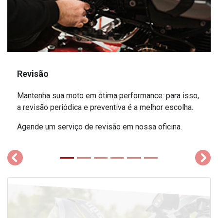
Revisão
Mantenha sua moto em ótima performance: para isso,
a revisão periódica e preventiva é a melhor escolha.
Agende um serviço de revisão em nossa oficina.
templates.template-01.components.carousel.texts.control_
temp