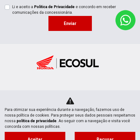
Li e aceito a
Política de Privacidade
e concordo em receber
comunicações da concessionária.
Enviar
MOTOS NOVAS
Mapa do site
Para otimizar sua experiência durante a navegação, fazemos uso de
nossa política de cookies. Para proteger seus dados pessoais respeitamos
nossa
política de privacidade
. Ao seguir com a navegação e visita você
concorda com nossas políticas.
POLÍTICA DE
PRIVACIDADE
Aceitar
Recusar