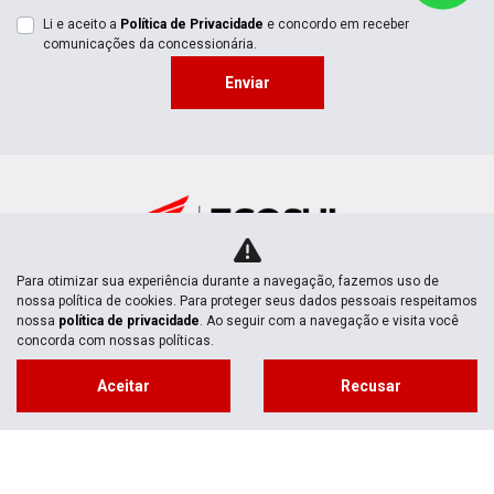
Li e aceito a
Política de Privacidade
e concordo em receber
comunicações da concessionária.
Enviar
Para otimizar sua experiência durante a navegação, fazemos uso de
nossa política de cookies. Para proteger seus dados pessoais respeitamos
nossa
política de privacidade
. Ao seguir com a navegação e visita você
MOTOS NOVAS
concorda com nossas políticas.
Aceitar
Recusar
Mapa do site
POLÍTICA DE
PRIVACIDADE