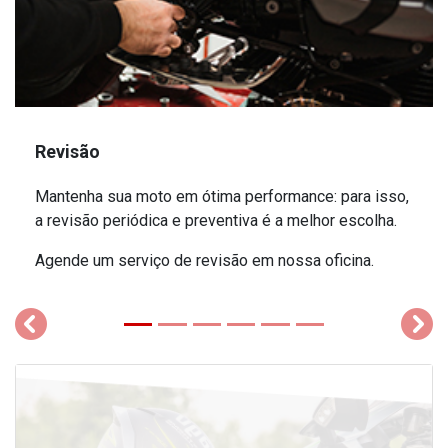
Revisão
Mantenha sua moto em ótima performance: para isso,
a revisão periódica e preventiva é a melhor escolha.
Agende um serviço de revisão em nossa oficina.
templates.template-01.components.carousel.texts.control_
temp