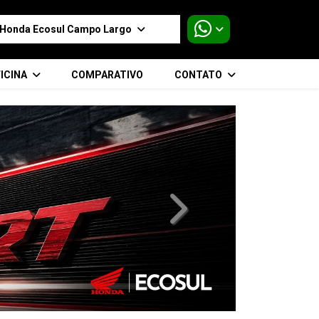
Honda Ecosul Campo Largo
ICINA
COMPARATIVO
CONTATO
templates.template-01.compo