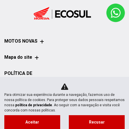
MOTOS NOVAS
Mapa do site
POLÍTICA DE
PRIVACIDADE
Para otimizar sua experiência durante a navegação, fazemos uso de
nossa política de cookies. Para proteger seus dados pessoais respeitamos
nossa
política de privacidade
. Ao seguir com a navegação e visita você
concorda com nossas políticas.
No trânsito, enxergar o outro salva
Aceitar
Recusar
vidas.