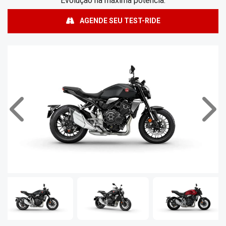
Evolução na máxima potência.
AGENDE SEU TEST-RIDE
Anterior
Próx