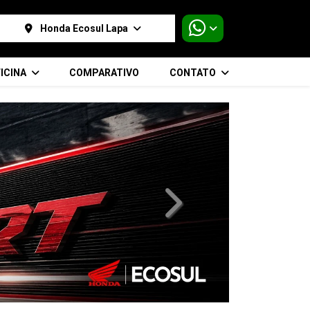
Honda Ecosul Lapa
ICINA
COMPARATIVO
CONTATO
templates.template-01.compo