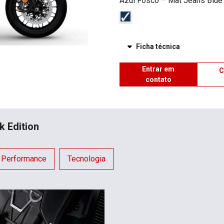
Azul Fosco – Mat Jeans Blue 
Ficha técnica
Entrar em
C
contato
 Edition
Performance
Tecnologia