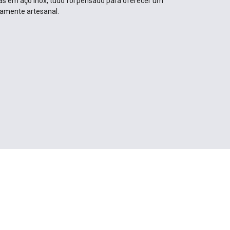
as em aço inox, tudo foi pensado para oferecer um
amente artesanal.