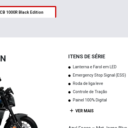
CB 1000R Black Edition
ON
ITENS DE SÉRIE
Lanterna e Farol em LED
Emergency Stop Signal (ESS)
Roda de liga leve
Controle de Tração
Painel 100% Digital
VER MAIS