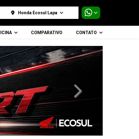
Honda Ecosul Lapa
ICINA
COMPARATIVO
CONTATO
templates.template-01.compo